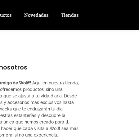
uctos
Novedades
Tiendas
nosotros
amigo de Wolff!
Aquí en nuestra tienda,
 ofrecemos productos, sino una
a que se ajusta a tu vida diaria. Desde
s y accesorios más exclusivos hasta
nacks que te endulzarán tu día.
estras estanterías y descubre la
a única que hemos creado para ti.
hacer que cada visita a Wolff sea más
mpra, si no una experiencia.